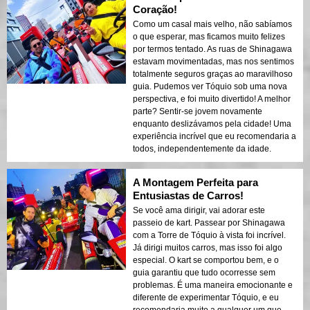
Coração!
Como um casal mais velho, não sabíamos
o que esperar, mas ficamos muito felizes
por termos tentado. As ruas de Shinagawa
estavam movimentadas, mas nos sentimos
totalmente seguros graças ao maravilhoso
guia. Pudemos ver Tóquio sob uma nova
perspectiva, e foi muito divertido! A melhor
parte? Sentir-se jovem novamente
enquanto deslizávamos pela cidade! Uma
experiência incrível que eu recomendaria a
todos, independentemente da idade.
A Montagem Perfeita para
Entusiastas de Carros!
Se você ama dirigir, vai adorar este
passeio de kart. Passear por Shinagawa
com a Torre de Tóquio à vista foi incrível.
Já dirigi muitos carros, mas isso foi algo
especial. O kart se comportou bem, e o
guia garantiu que tudo ocorresse sem
problemas. É uma maneira emocionante e
diferente de experimentar Tóquio, e eu