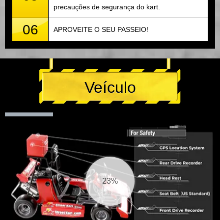
precauções de segurança do kart.
06
APROVEITE O SEU PASSEIO!
Veículo
24%