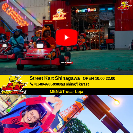
Street Kart Shinagawa
OPEN 10:00-22:00
📞+81-80-9988-9988
📧
shina@kart.st
MENU/Trocar Loja
INÍCIO
Sobre
Especificações
Preços
Acesso
Opiniões
FAQ