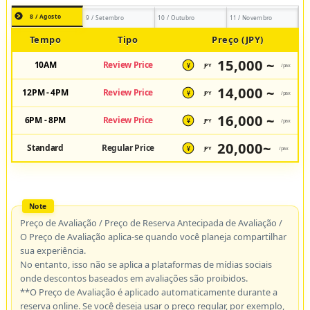
8 / Agosto
9 / Setembro
10 / Outubro
11 / Novembro
Tempo
Tipo
Preço (JPY)
15,000 ~
10AM
Review Price
JPY
/pax
¥
14,000 ~
12PM - 4PM
Review Price
JPY
/pax
¥
16,000 ~
6PM - 8PM
Review Price
JPY
/pax
¥
20,000~
Standard
Regular Price
JPY
/pax
¥
Preço de Avaliação / Preço de Reserva Antecipada de Avaliação /
O Preço de Avaliação aplica-se quando você planeja compartilhar
sua experiência.
No entanto, isso não se aplica a plataformas de mídias sociais
onde descontos baseados em avaliações são proibidos.
**O Preço de Avaliação é aplicado automaticamente durante a
reserva online. Se você deseja usar o preço regular, por exemplo,