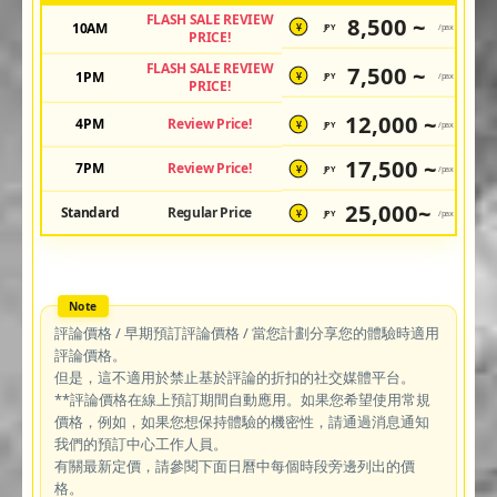
FLASH SALE REVIEW
8,500 ~
10AM
JPY
/pax
¥
PRICE!
FLASH SALE REVIEW
7,500 ~
1PM
JPY
/pax
¥
PRICE!
12,000 ~
4PM
Review Price!
JPY
/pax
¥
17,500 ~
7PM
Review Price!
JPY
/pax
¥
25,000~
Standard
Regular Price
JPY
/pax
¥
評論價格 / 早期預訂評論價格 / 當您計劃分享您的體驗時適用
評論價格。
但是，這不適用於禁止基於評論的折扣的社交媒體平台。
**評論價格在線上預訂期間自動應用。如果您希望使用常規
價格，例如，如果您想保持體驗的機密性，請通過消息通知
我們的預訂中心工作人員。
有關最新定價，請參閱下面日曆中每個時段旁邊列出的價
格。