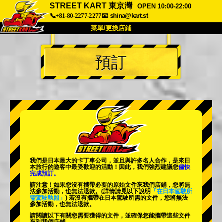
STREET KART 東京灣
OPEN 10:00-22:00
📞+81-80-2277-2277
📧
shina@kart.st
菜單/更換店鋪
首頁
預訂
關於
規格
價格
交通方式
顧客聲音
常見問題
公司
預訂
更換店鋪
東京 品川 #1
東京 秋葉原 #1
東京 秋葉原 #2
東京 澀谷
我們是日本最大的卡丁車公司，並且與
許多名人
合作，是來日
東京 澀谷附店
東京灣
本旅行的遊客中
最受歡迎的活動
！因此，我們強烈建議您
儘快
完成預訂。
東京 淺草
大阪
請注意！如果您沒有攜帶必要的原始文件來我們店鋪，您將無
法參加活動，也無法退款。
(詳情請見以下說明
「在日本駕駛所
需駕駛執照」
) 若沒有攜帶在日本駕駛所需的文件，您將無法
沖繩
參加活動，也無法退款。
請閱讀以下有關您需要獲得的文件，並確保您能攜帶這些文件