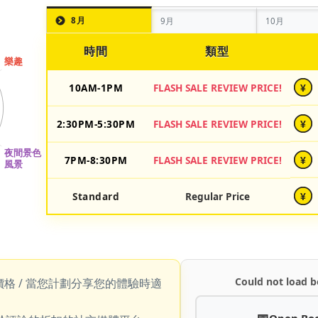
8月
9月
10月
時間
類型
10AM-1PM
FLASH SALE REVIEW PRICE!
¥
2:30PM-5:30PM
FLASH SALE REVIEW PRICE!
¥
7PM-8:30PM
FLASH SALE REVIEW PRICE!
¥
Standard
Regular Price
¥
Could not load b
價格 / 當您計劃分享您的體驗時適
Open Bo