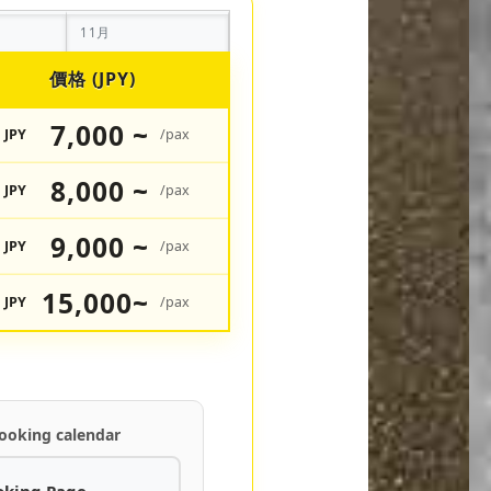
11月
價格 (JPY)
7,000 ~
JPY
/pax
8,000 ~
JPY
/pax
9,000 ~
JPY
/pax
15,000~
JPY
/pax
ooking calendar
oking Page