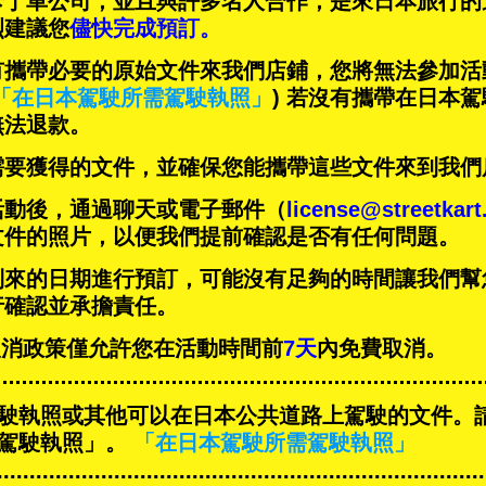
卡丁車公司，並且與
許多名人
合作，是來日本旅行的
烈建議您
儘快完成預訂。
有攜帶必要的原始文件來我們店鋪，您將無法參加活
「在日本駕駛所需駕駛執照」
) 若沒有攜帶在日本
無法退款。
需要獲得的文件，並確保您能攜帶這些文件來到我們
活動後，通過聊天或電子郵件（
license@streetkar
文件的照片，以便我們提前確認是否有任何問題。
到來的日期進行預訂，可能沒有足夠的時間讓我們幫
行確認並承擔責任。
T的取消政策僅允許您在活動時間前
7天
內免費取消。
駛執照或其他可以在日本公共道路上駕駛的文件。
駕駛執照」。
「在日本駕駛所需駕駛執照」