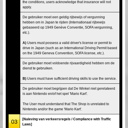
the conditions, users acknowledge that insurance will not
apply.
De gebruiker moet een geldig rijbewijs of vergunning
hebben om in Japan te rijden (Internationaal rijbewijs
gebaseerd op 1949 Genève Conventie, SOFA vergunning,
etc.).
A)
Users must possess a valid driver's license or permit to
drive in Japan (such as an International Driving Permit based
on the 1949 Geneva Convention, SOFA license, etc.).
De gebruiker moet voldoende rijvaardigheid hebben om de
dienst te gebruiken.
B)
Users must have sufficient driving skills to use the service.
De gebruiker moet begrijpen dat De Winkel niet gerelateerd
is aan Nintendo en/of het spel 'Mario Kart'.
The User must understand that The Shop is unrelated to
Nintendo and/or the game 'Mario Kart'.
[Naleving van verkeersregels / Compliance with Traffic
03
Laws]