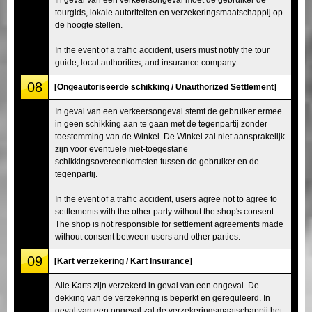
tourgids, lokale autoriteiten en verzekeringsmaatschappij op
de hoogte stellen.
In the event of a traffic accident, users must notify the tour
guide, local authorities, and insurance company.
08
[Ongeautoriseerde schikking / Unauthorized Settlement]
In geval van een verkeersongeval stemt de gebruiker ermee
in geen schikking aan te gaan met de tegenpartij zonder
toestemming van de Winkel. De Winkel zal niet aansprakelijk
zijn voor eventuele niet-toegestane
schikkingsovereenkomsten tussen de gebruiker en de
tegenpartij.
In the event of a traffic accident, users agree not to agree to
settlements with the other party without the shop's consent.
The shop is not responsible for settlement agreements made
without consent between users and other parties.
09
[Kart verzekering / Kart Insurance]
Alle Karts zijn verzekerd in geval van een ongeval. De
dekking van de verzekering is beperkt en gereguleerd. In
geval van een ongeval zal de verzekeringsmaatschappij het