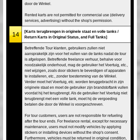
door de Winkel.
Rented karts are not permitted for commercial use (delivery
services, advertising) without the shop's permission.
[Karts terugbrengen in originele staat en volle tanks /
14
Return Karts in Original Status, and Full Tanks]
Betreffende Tour klanten, gebruikers zullen niet
aansprakelijk zijn voor het vullen van de tanks nadat de tour
is afgelopen. Betreffende freelance verhuur, behalve voor
noodzakelijk onderhoud, mag de gebruiker het Voertuig, etc.,
niet wijzigen, zoals door stickers te bevestigen of apparaten
te installeren, etc., zonder toestemming van de Winkel.
Verder moet het Voertuig, etc. worden teruggebracht in zijn
originele staat en moet de gebruiker zijn brandstoftank vullen
voordat hij het terugbrengt. Als de gebruiker het Voertuig niet
terugbrengt met een volle tank, moet hij de vergoeding
betalen die door de Winkel is voorgeschreven.
For tour customers, users are not responsible for refueling
after the tour ends. For freelance rental, except for necessary
maintenance, users must not modify vehicles by applying
stickers or installing devices without the shop's consent.
Furthermore, vehicles must be returned in original condition,