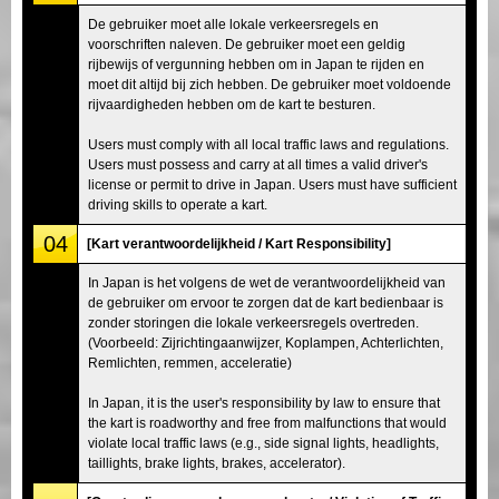
De gebruiker moet alle lokale verkeersregels en
voorschriften naleven. De gebruiker moet een geldig
rijbewijs of vergunning hebben om in Japan te rijden en
moet dit altijd bij zich hebben. De gebruiker moet voldoende
rijvaardigheden hebben om de kart te besturen.
Users must comply with all local traffic laws and regulations.
Users must possess and carry at all times a valid driver's
license or permit to drive in Japan. Users must have sufficient
driving skills to operate a kart.
04
[Kart verantwoordelijkheid / Kart Responsibility]
In Japan is het volgens de wet de verantwoordelijkheid van
de gebruiker om ervoor te zorgen dat de kart bedienbaar is
zonder storingen die lokale verkeersregels overtreden.
(Voorbeeld: Zijrichtingaanwijzer, Koplampen, Achterlichten,
Remlichten, remmen, acceleratie)
In Japan, it is the user's responsibility by law to ensure that
the kart is roadworthy and free from malfunctions that would
violate local traffic laws (e.g., side signal lights, headlights,
taillights, brake lights, brakes, accelerator).