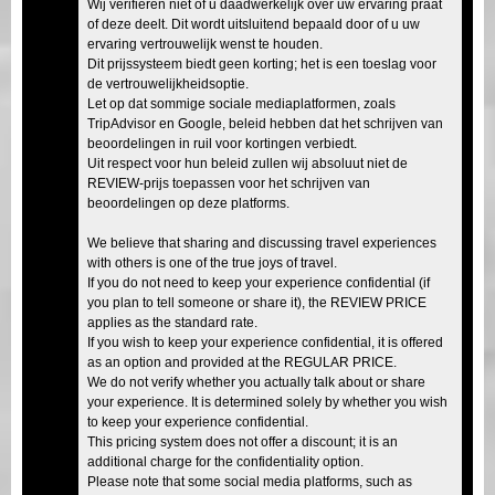
Wij verifiëren niet of u daadwerkelijk over uw ervaring praat
of deze deelt. Dit wordt uitsluitend bepaald door of u uw
ervaring vertrouwelijk wenst te houden.
Dit prijssysteem biedt geen korting; het is een toeslag voor
de vertrouwelijkheidsoptie.
Let op dat sommige sociale mediaplatformen, zoals
TripAdvisor en Google, beleid hebben dat het schrijven van
beoordelingen in ruil voor kortingen verbiedt.
Uit respect voor hun beleid zullen wij absoluut niet de
REVIEW-prijs toepassen voor het schrijven van
beoordelingen op deze platforms.
We believe that sharing and discussing travel experiences
with others is one of the true joys of travel.
If you do not need to keep your experience confidential (if
you plan to tell someone or share it), the REVIEW PRICE
applies as the standard rate.
If you wish to keep your experience confidential, it is offered
as an option and provided at the REGULAR PRICE.
We do not verify whether you actually talk about or share
your experience. It is determined solely by whether you wish
to keep your experience confidential.
This pricing system does not offer a discount; it is an
additional charge for the confidentiality option.
Please note that some social media platforms, such as