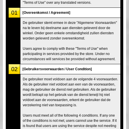
"Terms of Use" over any translated versions.
01
[Overeenkomst / Agreement]
De gebruiker stemt ermee in deze "Algemene Voorwaarden"
na te leven bij deelname aan diensten geleverd door de
winkel. Onder geen enkele omstandigheid zullen diensten
worden geleverd zonder overeenkomst.
Users agree to comply with these "Terms of Use" when
participating in services provided by the store. Under no
circumstances will services be provided without agreement.
02
[Gebruikersvoorwaarden / User Condition]
De gebruiker moet voldoen aan de volgende 4 voorwaarden.
Als de gebruiker niet voldoet aan een van de voorwaarden,
mag de gebruiker de dienst niet gebruiken. Als de gebruiker
wordt betrapt op het gebruik van de dienst terwijl hij niet
voldoet aan de voorwaarden, erkent de gebruiker dat de
verzekering niet van toepassing is.
Users must meet all of the following 4 conditions. If any one
of the conditions is not met, users cannot use the service. If it
is found that users are using the service despite not meeting