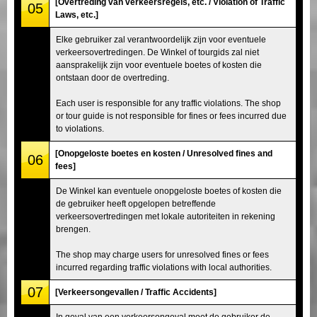
[Overtreding van verkeersregels, etc. / Violation of Traffic
05
Laws, etc.]
Elke gebruiker zal verantwoordelijk zijn voor eventuele
verkeersovertredingen. De Winkel of tourgids zal niet
aansprakelijk zijn voor eventuele boetes of kosten die
ontstaan door de overtreding.
Each user is responsible for any traffic violations. The shop
or tour guide is not responsible for fines or fees incurred due
to violations.
[Onopgeloste boetes en kosten / Unresolved fines and
06
fees]
De Winkel kan eventuele onopgeloste boetes of kosten die
de gebruiker heeft opgelopen betreffende
verkeersovertredingen met lokale autoriteiten in rekening
brengen.
The shop may charge users for unresolved fines or fees
incurred regarding traffic violations with local authorities.
07
[Verkeersongevallen / Traffic Accidents]
In geval van een verkeersongeval moet de gebruiker de