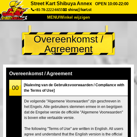
Street Kart Shibuya Annex
OPEN 10:00-22:00
📞+81-70-2222-6655
📧
shina@kart.st
MENU/Winkel wijzigen
TOP
Overeenkomst /
Over
Specificaties
Prijzen
Agreement
Toegang
Ervaringen
FAQ
Bedrijf
Boekingen
Winkel wijzigen
Overeenkomst / Agreement
Tokyo Shinagawa
Tokyo Akihabara#1
[Naleving van de Gebruiksvoorwaarden / Compliance with
00
the Terms of Use]
Tokyo Akihabara#2
Tokyo Shibuya
De volgende "Algemene Voorwaarden" zijn geschreven in
Tokyo Shibuya Annex
Tokyo Bay
het Engels. Alle gebruikers stemmen ermee in en begrijpen
dat de Engelse versie de officiële "Algemene Voorwaarden"
Tokyo Asakusa
Osaka
is boven elke vertaalde versie.
Okinawa
The following "Terms of Use" are written in English. All users
agree and understand that the English version is the official