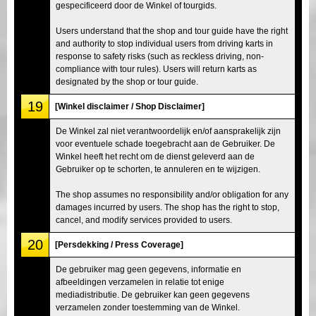
gespecificeerd door de Winkel of tourgids.
Users understand that the shop and tour guide have the right
and authority to stop individual users from driving karts in
response to safety risks (such as reckless driving, non-
compliance with tour rules). Users will return karts as
designated by the shop or tour guide.
19
[Winkel disclaimer / Shop Disclaimer]
De Winkel zal niet verantwoordelijk en/of aansprakelijk zijn
voor eventuele schade toegebracht aan de Gebruiker. De
Winkel heeft het recht om de dienst geleverd aan de
Gebruiker op te schorten, te annuleren en te wijzigen.
The shop assumes no responsibility and/or obligation for any
damages incurred by users. The shop has the right to stop,
cancel, and modify services provided to users.
20
[Persdekking / Press Coverage]
De gebruiker mag geen gegevens, informatie en
afbeeldingen verzamelen in relatie tot enige
mediadistributie. De gebruiker kan geen gegevens
verzamelen zonder toestemming van de Winkel.