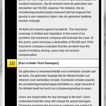
incident evalueren. Op dit moment moet de gebruiker een
disclaimer van 50,000 Japanse Yen betalen. Als de
verzekeringsmaatschappij evalueert dat het ongeval het
gevolg is van roekeloos rijden, kan de gebruiker dekking
worden ontzegd.
All karts are insured against accidents. The insurance
coverage is limited and regulated. In the event of an
accident, the insurance company will evaluate the case. At
this point, users must pay a deductible of 50,000 yen. If the
insurance company evaluates that the accident was the
result of reckless driving, users may not receive
compensation.
10
[Kart schade / Kart Damages]
De gebruiker is verantwoordelijk voor eventuele schade aan
de karts. De gebruiker begrijpt dat de Winkel kosten zal
rekenen voor werkelijke schade. Eventuele schade waarbij
de verzekeringsmaatschappij betrokken is, volgt clausule 9.
De Winkel heeft het recht om schadevergoeding te eisen.
Users are responsible for any damage to the kart. Users
understand that the shop will charge for actual damages.
Damages involving the insurance company are subject to