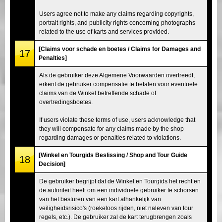
Users agree not to make any claims regarding copyrights,
portrait rights, and publicity rights concerning photographs
related to the use of karts and services provided.
[Claims voor schade en boetes / Claims for Damages and
17
Penalties]
Als de gebruiker deze Algemene Voorwaarden overtreedt,
erkent de gebruiker compensatie te betalen voor eventuele
claims van de Winkel betreffende schade of
overtredingsboetes.
If users violate these terms of use, users acknowledge that
they will compensate for any claims made by the shop
regarding damages or penalties related to violations.
[Winkel en Tourgids Beslissing / Shop and Tour Guide
18
Decision]
De gebruiker begrijpt dat de Winkel en Tourgids het recht en
de autoriteit heeft om een individuele gebruiker te schorsen
van het besturen van een kart afhankelijk van
veiligheidsrisico's (roekeloos rijden, niet naleven van tour
regels, etc.). De gebruiker zal de kart terugbrengen zoals