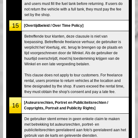
and users must fill the fuel tank before returning. If users do
not return the vehicle with a full tank, they must pay the fee
set by the shop.
15
[Overtijdbeleid / Over Time Policy]
Betreffende tour klanten, deze clausule is niet van
toepassing. Betreffende freelance verhuur, de gebruiker is
verplicht het Voertuig, etc. terug te brengen op de plaats en
tijd voorgeschreven door de Winkel. Als de gebruiker de
huurtijd overschrijdt, moet hij toestemming krijgen van de
Winkel en een late vergoeding betalen.
This clause does not apply to tour customers. For freelance
rental, users promise to return vehicles at the location and
time designated by the shop. If users exceed the rental time,
they must obtain the shop's consent and pay a late fee.
[Auteursrechten, Portret en Publiciteitsrechten /
16
Copyrights, Portrait and Publicity Rights]
De gebruiker stemt ermee in geen enkele claim te maken
met betrekking tot auteursrechten, portret- en
publiciteitsrechten gerelateerd aan foto's gerelateerd aan het
gebruik van de karts en geleverde diensten.